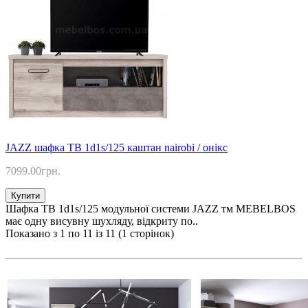
JAZZ шафка ТВ 1d1s/125 каштан nairobi / онікс
7099.00грн.
Купити
Шафка ТВ 1d1s/125 модульної системи JAZZ тм MEBELBOS
має одну висувну шухляду, відкриту по..
Показано з 1 по 11 із 11 (1 сторінок)