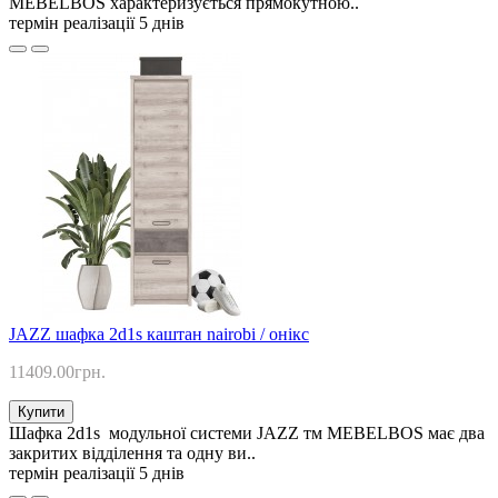
MEBELBOS характеризується прямокутною..
термін реалізації 5 днів
JAZZ шафка 2d1s каштан nairobi / онікс
11409.00грн.
Купити
Шафка 2d1s модульної системи JAZZ тм MEBELBOS має два
закритих відділення та одну ви..
термін реалізації 5 днів