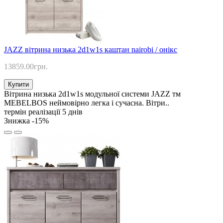
JAZZ вітрина низька 2d1w1s каштан nairobi / онікс
13859.00грн.
Купити
Вітрина низька 2d1w1s модульної системи JAZZ тм
MEBELBOS неймовірно легка і сучасна. Вітри..
термін реалізації 5 днів
Знижка -15%