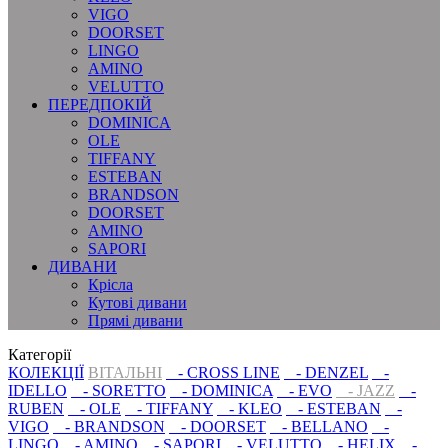
VIGO
DOORSET
LINGO
AMINO
VELUTTO
ПЕРЕДПОКІЙ
DOMINICA
OLE
TIFFANY
ESTEBAN
BRANDSON
DOORSET
AMINO
SAPORI
ДИВАНИ
Крісла
Кутові дивани
Прямі дивани
Категорії
КОЛЕКЦІЇ
ВІТАЛЬНІ
- CROSS LINE
- DENZEL
-
IDELLO
- SORETTO
- DOMINICA
- EVO
- JAZZ
-
RUBEN
- OLE
- TIFFANY
- KLEO
- ESTEBAN
-
VIGO
- BRANDSON
- DOORSET
- BELLANO
-
LINGO
- AMINO
- SAPORI
- VELUTTO
- HELIX
-