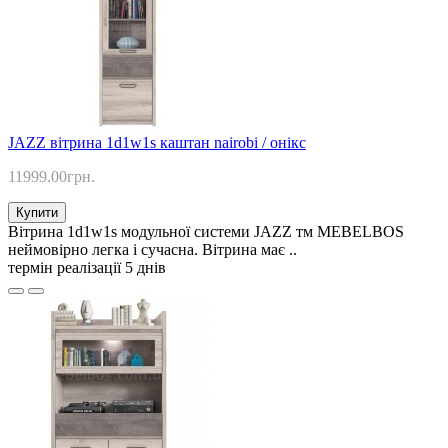
JAZZ вітрина 1d1w1s каштан nairobi / онікс
11999.00грн.
Купити
Вітрина 1d1w1s модульної системи JAZZ тм MEBELBOS
неймовірно легка і сучасна. Вітрина має ..
термін реалізації 5 днів