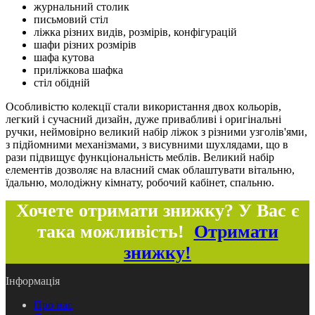
журнальний столик
письмовий стіл
ліжка різних видів, розмірів, конфігурацій
шафи різних розмірів
шафа кутова
приліжкова шафка
стіл обідній
Особливістю колекції стали використання двох кольорів,
легкий і сучасний дизайн, дуже привабливі і оригінальні
ручки, неймовірно великий набір ліжок з різними узголів'ями,
з підйомними механізмами, з висувними шухлядами, що в
рази підвищує функціональність меблів. Великий набір
елементів дозволяє на власний смак облаштувати вітальню,
їдальню, молодіжну кімнату, робочий кабінет, спальню.
Хочете отримати знижку? У Вас є
така можливість!
Отримати
знижку!
Інформація
Про нас