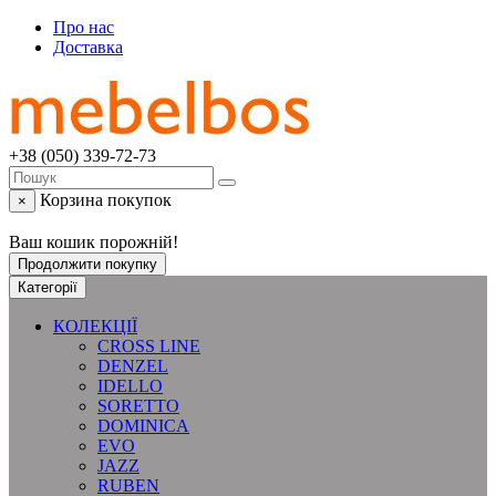
Про нас
Доставка
+38 (050) 339-72-73
Корзина покупок
×
Ваш кошик порожній!
Продолжити покупку
Категорії
КОЛЕКЦІЇ
CROSS LINE
DENZEL
IDELLO
SORETTO
DOMINICA
EVO
JAZZ
RUBEN