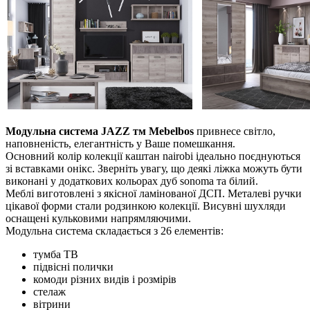
Модульна система JAZZ тм Mebelbos
привнесе світло,
наповненість, елегантність у Ваше помешкання.
Основний колір колекції каштан nairobi ідеально поєднуються
зі вставками онікс. Зверніть увагу, що деякі ліжка можуть бути
виконані у додаткових кольорах дуб sonoma та білий.
Меблі виготовлені з якісної ламінованої ДСП. Металеві ручки
цікавої форми стали родзинкою колекції. Висувні шухляди
оснащені кульковими напрямляючими.
Модульна система складається з 26 елементів:
тумба ТВ
підвісні полички
комоди різних видів і розмірів
стелаж
вітрини