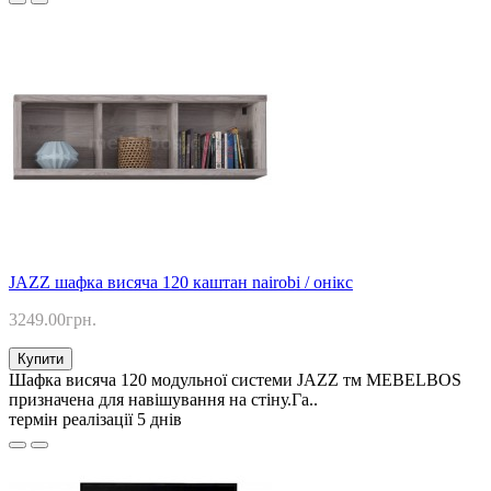
JAZZ шафка висяча 120 каштан nairobi / онікс
3249.00грн.
Купити
Шафка висяча 120 модульної системи JAZZ тм MEBELBOS
призначена для навішування на стіну.Га..
термін реалізації 5 днів